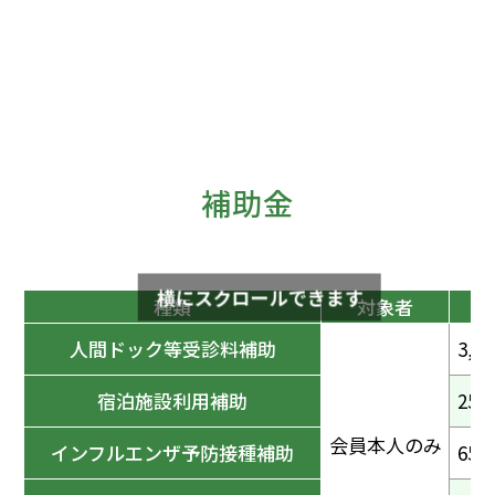
補助金
横にスクロールできます
種類
対象者
人間ドック等受診料補助
3,
宿泊施設利用補助
250
会員本人のみ
インフルエンザ予防接種補助
65歳